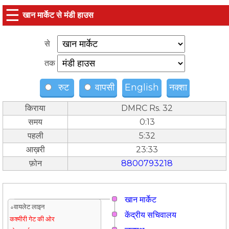
☰
खान मार्केट से मंडी हाउस
से
तक
रुट
वापसी
English
नक्शा
किराया
DMRC Rs. 32
समय
0:13
पहली
5:32
आख़री
23:33
फ़ोन
8800793218
खान मार्केट
↓वायलेट लाइन
केंद्रीय सचिवालय
कश्मीरी गेट की ओर