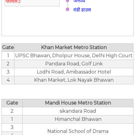
जनपथ
प्लेटफार्म 2
मंडी हाउस
Gate
Khan Market Metro Station
1
UPSC Bhawan, Dholpur House, Delhi High Court
2
Pandara Road, Golf Link
3
Lodhi Road, Amibassador Hotel
4
Khan Market, Lok Nayak Bhawan
Gate
Mandi House Metro Station
2
sikandara Road
1
Himanchal Bhawan
3
National School of Drama