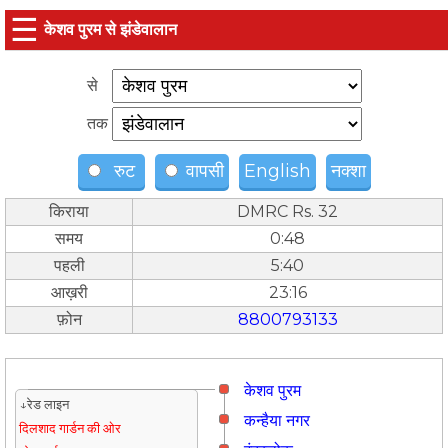
☰
केशव पुरम से झंडेवालान
से
तक
रुट
वापसी
English
नक्शा
किराया
DMRC Rs. 32
समय
0:48
पहली
5:40
आख़री
23:16
फ़ोन
8800793133
केशव पुरम
↓रेड लाइन
कन्हैया नगर
दिलशाद गार्डन की ओर