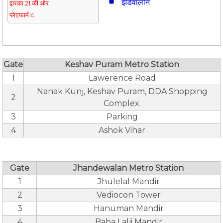
झंडेवालान
द्वारका 21 की ओर
प्लेटफार्म 4
Gate
Keshav Puram Metro Station
1
Lawerence Road
Nanak Kunj, Keshav Puram, DDA Shopping
2
Complex.
3
Parking
4
Ashok Vihar
Gate
Jhandewalan Metro Station
1
Jhulelal Mandir
2
Vediocon Tower
3
Hanuman Mandir
4
Baba Lalji Mandir