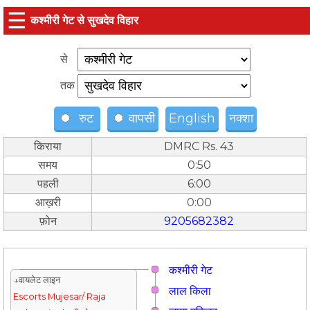
☰
कश्मीरी गेट से सुखदेव विहार
से
तक
रुट
वापसी
English
नक्शा
किराया
DMRC Rs. 43
समय
0:50
पहली
6:00
आख़री
0:00
फ़ोन
9205682382
कश्मीरी गेट
↓वायलेट लाइन
लाल किला
Escorts Mujesar/ Raja