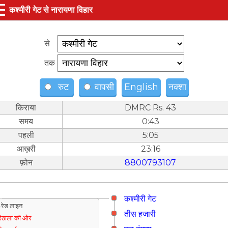
☰
कश्मीरी गेट से नारायणा विहार
से
तक
रुट
वापसी
English
नक्शा
किराया
DMRC Rs. 43
समय
0:43
पहली
5:05
आख़री
23:16
फ़ोन
8800793107
कश्मीरी गेट
रेड लाइन
तीस हजारी
िठाला की ओर