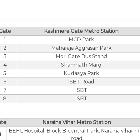
Gate
Kashmere Gate Metro Station
1
MCD Park
2
Maharaja Aggrasan Park
3
Mori Gate Bus Stand
4
Shamnath Marg
5
Kudasiya Park
6
ISBT Road
7
ISBT
8
ISBT
ate
Naraina Vihar Metro Station
BEHL Hospital, Block B-central Park, Naraina vihar ri
1
road