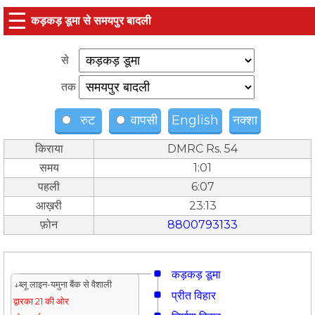
☰
कड़कड़ डूमा से समयपुर बादली
से
तक
रुट
वापसी
English
नक्शा
किराया
DMRC Rs. 54
समय
1:01
पहली
6:07
आख़री
23:13
फ़ोन
8800793133
कड़कड़ डूमा
↓ब्लू लाइन-यमुना बैंक से वैशाली
प्रीत विहार
द्वारका 21 की ओर