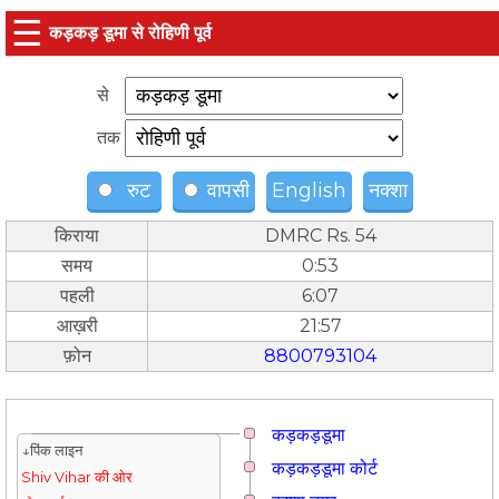
☰
कड़कड़ डूमा से रोहिणी पूर्व
से
तक
रुट
वापसी
English
नक्शा
किराया
DMRC Rs. 54
समय
0:53
पहली
6:07
आख़री
21:57
फ़ोन
8800793104
कड़कड़डूमा
↓पिंक लाइन
कड़कड़डूमा कोर्ट
Shiv Vihar की ओर