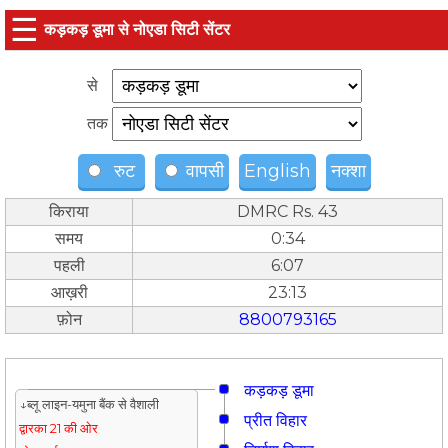
☰
कड़कड़ डूमा से नोएडा सिटी सेंटर
से
तक
रुट
वापसी
English
नक्शा
किराया
DMRC Rs. 43
समय
0:34
पहली
6:07
आख़री
23:13
फ़ोन
8800793165
कड़कड़ डूमा
↓ब्लू लाइन-यमुना बैंक से वैशाली
प्रीत विहार
द्वारका 21 की ओर