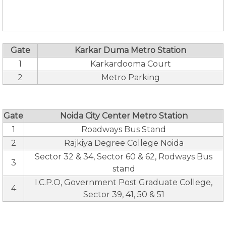
Gate
Karkar Duma Metro Station
1
Karkardooma Court
2
Metro Parking
Gate
Noida City Center Metro Station
1
Roadways Bus Stand
2
Rajkiya Degree College Noida
Sector 32 & 34, Sector 60 & 62, Rodways Bus
3
stand
I.C.P.O, Government Post Graduate College,
4
Sector 39, 41, 50 & 51