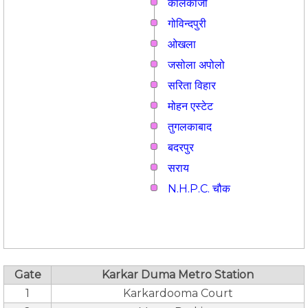
कालकाजी
गोविन्दपुरी
ओखला
जसोला अपोलो
सरिता विहार
मोहन एस्टेट
तुगलकाबाद
बदरपुर
सराय
N.H.P.C. चौक
Gate
Karkar Duma Metro Station
1
Karkardooma Court