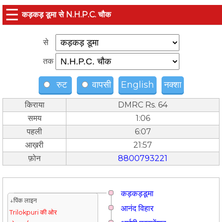
☰
कड़कड़ डूमा से N.H.P.C. चौक
से
तक
रुट
वापसी
English
नक्शा
किराया
DMRC Rs. 64
समय
1:06
पहली
6:07
आख़री
21:57
फ़ोन
8800793221
कड़कड़डूमा
↓पिंक लाइन
आनंद विहार
Trilokpuri की ओर