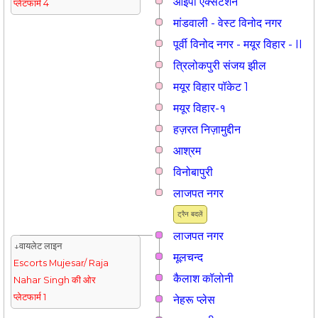
आईपी एक्सटेंशन
प्लेटफार्म 4
मांडवाली - वेस्ट विनोद नगर
पूर्वी विनोद नगर - मयूर विहार - II
त्रिलोकपुरी संजय झील
मयूर विहार पॉकेट 1
मयूर विहार-१
हज़रत निज़ामुद्दीन
आश्रम
विनोबापुरी
लाजपत नगर
ट्रैन बदलें
लाजपत नगर
↓वायलेट लाइन
मूलचन्द
Escorts Mujesar/ Raja
कैलाश कॉलोनी
Nahar Singh की ओर
प्लेटफार्म 1
नेहरू प्लेस