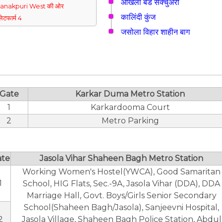
ओखला बर्ड सैंक्चुअरी
Janakpuri West की ओर
कालिंदी कुंज
्लेटफार्म 4
जसोला विहार शाहीन बाग
Gate
Karkar Duma Metro Station
1
Karkardooma Court
2
Metro Parking
ate
Jasola Vihar Shaheen Bagh Metro Station
Working Women's Hostel(YWCA), Good Samaritan
1
School, HIG Flats, Sec.-9A, Jasola Vihar (DDA), DDA
Marriage Hall, Govt. Boys/Girls Senior Secondary
School(Shaheen Bagh/Jasola), Sanjeevni Hospital,
2
Jasola Village, Shaheen Bagh Police Station, Abdul