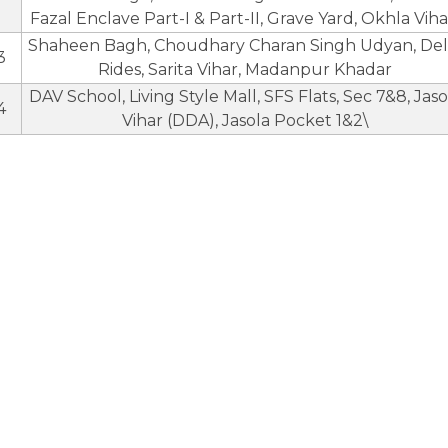
Fazal Enclave Part-I & Part-II, Grave Yard, Okhla Viha
Shaheen Bagh, Choudhary Charan Singh Udyan, Del
3
Rides, Sarita Vihar, Madanpur Khadar
DAV School, Living Style Mall, SFS Flats, Sec 7&8, Jaso
4
Vihar (DDA), Jasola Pocket 1&2\