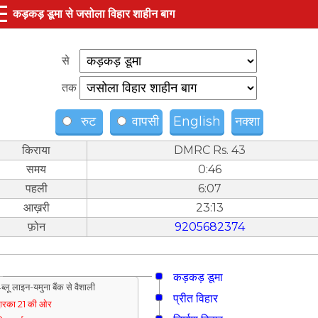
☰
कड़कड़ डूमा से जसोला विहार शाहीन बाग
से
तक
रुट
वापसी
English
नक्शा
किराया
DMRC Rs. 43
समय
0:46
पहली
6:07
आख़री
23:13
फ़ोन
9205682374
कड़कड़ डूमा
ब्लू लाइन-यमुना बैंक से वैशाली
प्रीत विहार
्वारका 21 की ओर