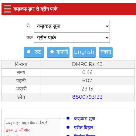
☰
कड़कड़ डूमा से ग्रीन पार्क
से
तक
रुट
वापसी
English
नक्शा
किराया
DMRC Rs. 43
समय
0:46
पहली
6:07
आख़री
23:13
फ़ोन
8800793133
कड़कड़ डूमा
↓ब्लू लाइन-यमुना बैंक से वैशाली
प्रीत विहार
द्वारका 21 की ओर