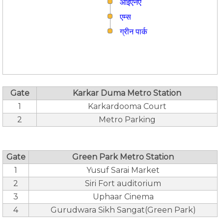
आईएनऐ
एम्स
ग्रीन पार्क
Gate
Karkar Duma Metro Station
1
Karkardooma Court
2
Metro Parking
Gate
Green Park Metro Station
1
Yusuf Sarai Market
2
Siri Fort auditorium
3
Uphaar Cinema
4
Gurudwara Sikh Sangat(Green Park)