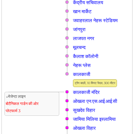
केंद्रीय सचिवालय
खान मार्केट
जवाहरलाल नेहरू स्टेडियम
जांगपुरा
लाजपत नगर
मूलचन्द
कैलाश कॉलोनी
नेहरू प्लेस
कालकाजी
ट्रैन बदलें, 10 मिनट पैदल, 300 मीटर
कालकाजी मंदिर
↓मेजेन्टा लाइन
ओखला एन.एस.आई.आई.सी
बोटैनिकल गार्डन की ओर
सुखदेव विहार
प्लेटफार्म 3
जामिया मिलिया इस्लामिया
ओखला विहार