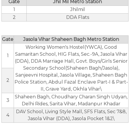
Gate
Jhil Mil Metro Station
1
Jhilmil
2
DDA Flats
Gate
Jasola Vihar Shaheen Bagh Metro Station
Working Women's Hostel(YWCA), Good
Samaritan School, HIG Flats, Sec.-9A, Jasola Vihar
1
(DDA), DDA Marriage Hall, Govt. Boys/Girls Senior
Secondary School(Shaheen Bagh/Jasola),
Sanjeevni Hospital, Jasola Village, Shaheen Bagh
2
Police Station, Abdul Fazal Enclave Part-I & Part-
II, Grave Yard, Okhla Vihar\
Shaheen Bagh, Choudhary Charan Singh Udyan,
3
Delhi Rides, Sarita Vihar, Madanpur Khadar
DAV School, Living Style Mall, SFS Flats, Sec 7&8,
4
Jasola Vihar (DDA), Jasola Pocket 1&2\