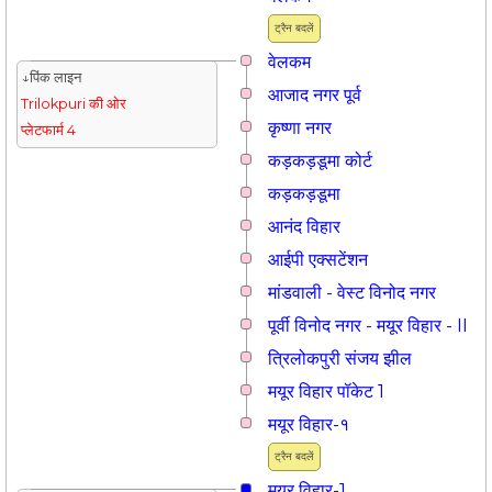
ट्रैन बदलें
वेलकम
↓पिंक लाइन
आजाद नगर पूर्व
Trilokpuri की ओर
कृष्णा नगर
प्लेटफार्म 4
कड़कड़डूमा कोर्ट
कड़कड़डूमा
आनंद विहार
आईपी एक्सटेंशन
मांडवाली - वेस्ट विनोद नगर
पूर्वी विनोद नगर - मयूर विहार - II
त्रिलोकपुरी संजय झील
मयूर विहार पॉकेट 1
मयूर विहार-१
ट्रैन बदलें
मयूर विहार-1