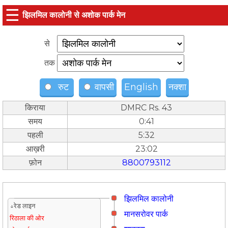
☰
झिलमिल कालोनी से अशोक पार्क मेन
से
तक
रुट
वापसी
English
नक्शा
किराया
DMRC Rs. 43
समय
0:41
पहली
5:32
आख़री
23:02
फ़ोन
8800793112
झिलमिल कालोनी
↓रेड लाइन
मानसरोवर पार्क
रिठाला की ओर