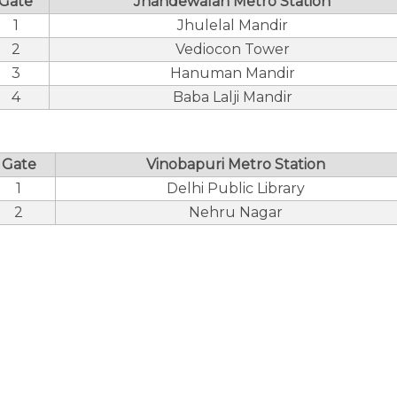
Gate
Jhandewalan Metro Station
1
Jhulelal Mandir
2
Vediocon Tower
3
Hanuman Mandir
4
Baba Lalji Mandir
Gate
Vinobapuri Metro Station
1
Delhi Public Library
2
Nehru Nagar