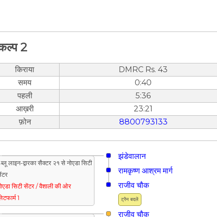
कल्प 2
किराया
DMRC Rs. 43
समय
0:40
पहली
5:36
आख़री
23:21
फ़ोन
8800793133
झंडेवालान
ब्लू लाइन-द्वारका सैक्टर २१ से नोएडा सिटी
रामकृष्ण आश्रम मार्ग
ेंटर
राजीव चौक
ोएडा सिटी सेंटर / वैशाली की ओर
्लेटफार्म 1
ट्रैन बदलें
राजीव चौक