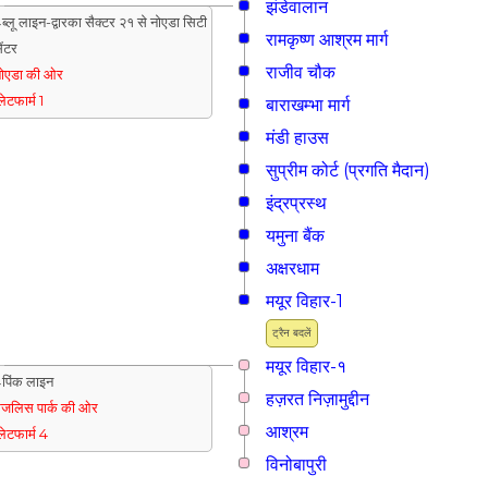
झंडेवालान
ब्लू लाइन-द्वारका सैक्टर २१ से नोएडा सिटी
रामकृष्ण आश्रम मार्ग
ेंटर
राजीव चौक
ोएडा की ओर
्लेटफार्म 1
बाराखम्भा मार्ग
मंडी हाउस
सुप्रीम कोर्ट (प्रगति मैदान)
इंद्रप्रस्थ
यमुना बैंक
अक्षरधाम
मयूर विहार-1
ट्रैन बदलें
मयूर विहार-१
पिंक लाइन
हज़रत निज़ामुद्दीन
जलिस पार्क की ओर
आश्रम
्लेटफार्म 4
विनोबापुरी