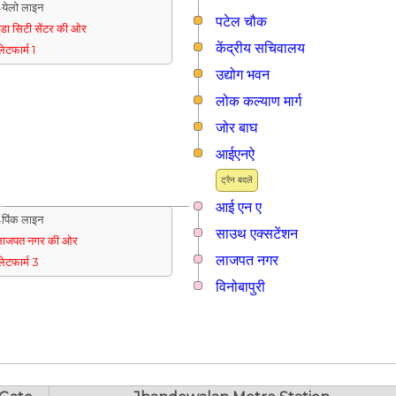
येलो लाइन
पटेल चौक
ुडा सिटी सेंटर की ओर
केंद्रीय सचिवालय
्लेटफार्म 1
उद्योग भवन
लोक कल्याण मार्ग
जोर बाघ
आईएनऐ
ट्रैन बदलें
आई एन ए
पिंक लाइन
साउथ एक्सटेंशन
लाजपत नगर की ओर
लाजपत नगर
्लेटफार्म 3
विनोबापुरी