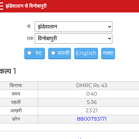
☰
झंडेवालान से विनोबापुरी
से
तक
रुट
वापसी
English
नक्शा
कल्प 1
किराया
DMRC Rs. 43
समय
0:40
पहली
5:36
आख़री
23:21
फ़ोन
8800793171