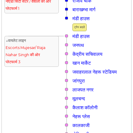
राजीव चौक
नोएडा सिटी सेंटर / वैशाली की ओर
प्लेटफार्म 1
बाराखम्भा मार्ग
मंडी हाउस
ट्रैन बदलें
मंडी हाउस
↓वायलेट लाइन
जनपथ
Escorts Mujesar/ Raja
केंद्रीय सचिवालय
Nahar Singh की ओर
प्लेटफार्म 3
खान मार्केट
जवाहरलाल नेहरू स्टेडियम
जांगपुरा
लाजपत नगर
मूलचन्द
कैलाश कॉलोनी
नेहरू प्लेस
कालकाजी