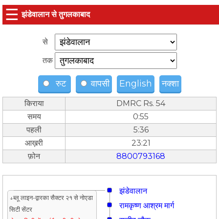
☰
झंडेवालान से तुगलकाबाद
से
तक
रुट
वापसी
English
नक्शा
किराया
DMRC Rs. 54
समय
0:55
पहली
5:36
आख़री
23:21
फ़ोन
8800793168
झंडेवालान
↓ब्लू लाइन-द्वारका सैक्टर २१ से नोएडा
रामकृष्ण आश्रम मार्ग
सिटी सेंटर