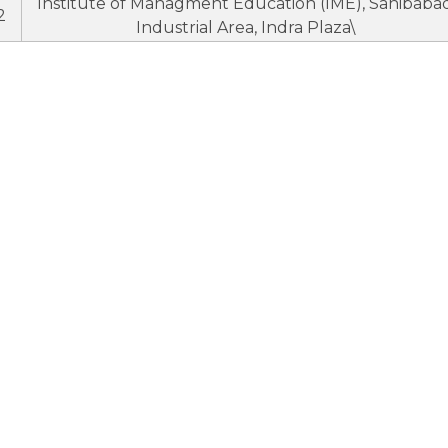
Institute of Managment Education (IME), Sahibaba
2
Industrial Area, Indra Plaza\