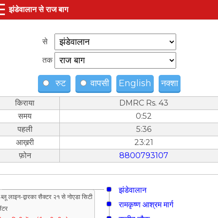
☰
झंडेवालान से राज बाग
से
तक
रुट
वापसी
English
नक्शा
किराया
DMRC Rs. 43
समय
0:52
पहली
5:36
आख़री
23:21
फ़ोन
8800793107
झंडेवालान
ब्लू लाइन-द्वारका सैक्टर २१ से नोएडा सिटी
रामकृष्ण आश्रम मार्ग
ेंटर