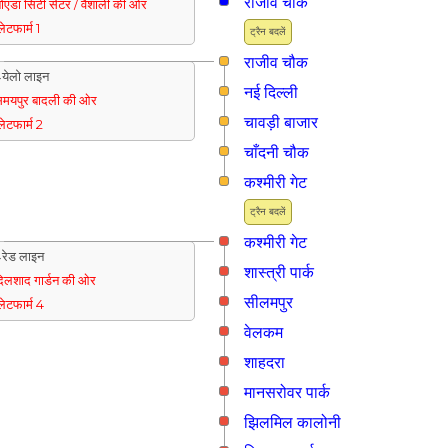
राजीव चौक
ोएडा सिटी सेंटर / वैशाली की ओर
्लेटफार्म 1
ट्रैन बदलें
राजीव चौक
येलो लाइन
नई दिल्ली
मयपुर बादली की ओर
चावड़ी बाजार
्लेटफार्म 2
चाँदनी चौक
कश्मीरी गेट
ट्रैन बदलें
कश्मीरी गेट
रेड लाइन
शास्त्री पार्क
िलशाद गार्डन की ओर
सीलमपुर
्लेटफार्म 4
वेलकम
शाहदरा
मानसरोवर पार्क
झिलमिल कालोनी