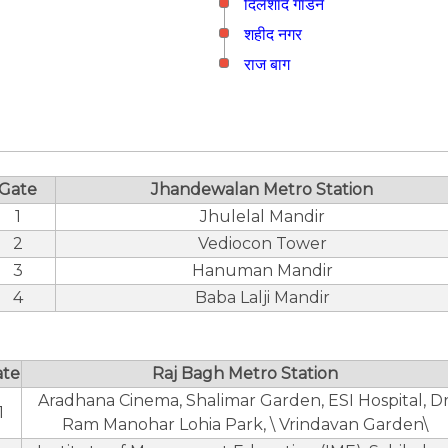
दिलशाद गार्डन
शहीद नगर
राज बाग
Gate
Jhandewalan Metro Station
1
Jhulelal Mandir
2
Vediocon Tower
3
Hanuman Mandir
4
Baba Lalji Mandir
ate
Raj Bagh Metro Station
Aradhana Cinema, Shalimar Garden, ESI Hospital, Dr
1
Ram Manohar Lohia Park, \ Vrindavan Garden\