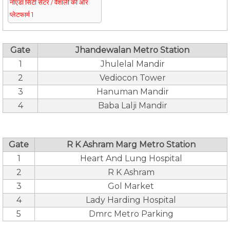
नोएडा सिटी सेंटर / वैशाली की ओर
प्लेटफार्म 1
Gate
Jhandewalan Metro Station
1
Jhulelal Mandir
2
Vediocon Tower
3
Hanuman Mandir
4
Baba Lalji Mandir
Gate
R K Ashram Marg Metro Station
1
Heart And Lung Hospital
2
R K Ashram
3
Gol Market
4
Lady Harding Hospital
5
Dmrc Metro Parking