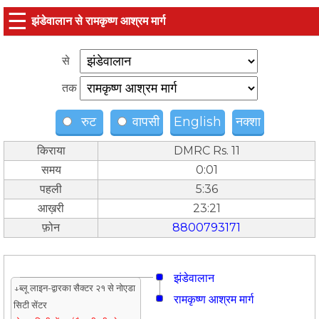
☰
झंडेवालान से रामकृष्ण आश्रम मार्ग
से
तक
रुट
वापसी
English
नक्शा
किराया
DMRC Rs. 11
समय
0:01
पहली
5:36
आख़री
23:21
फ़ोन
8800793171
झंडेवालान
↓ब्लू लाइन-द्वारका सैक्टर २१ से नोएडा
रामकृष्ण आश्रम मार्ग
सिटी सेंटर