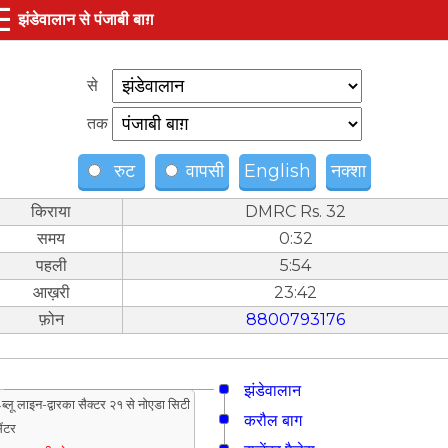
☰
झंडेवालान से पंजाबी बाग़
से
तक
रुट
वापसी
English
नक्शा
किराया
DMRC Rs. 32
समय
0:32
पहली
5:54
आख़री
23:42
फ़ोन
8800793176
झंडेवालान
ब्लू लाइन-द्वारका सैक्टर २१ से नोएडा सिटी
करौल बाग
ेंटर