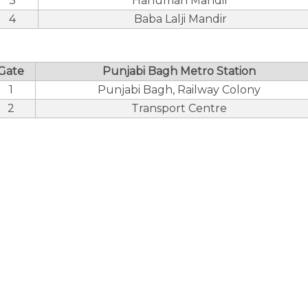
3
Hanuman Mandir
4
Baba Lalji Mandir
Gate
Punjabi Bagh Metro Station
1
Punjabi Bagh, Railway Colony
2
Transport Centre