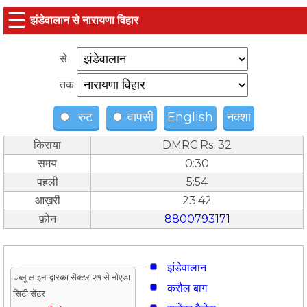
☰
झंडेवालान से नारायणा विहार
से
तक
रुट
वापसी
English
नक्शा
किराया
DMRC Rs. 32
समय
0:30
पहली
5:54
आख़री
23:42
फ़ोन
8800793171
झंडेवालान
↓ब्लू लाइन-द्वारका सैक्टर २१ से नोएडा
करौल बाग
सिटी सेंटर