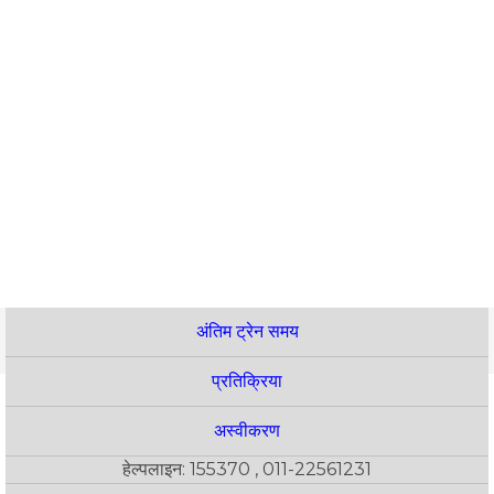
अंतिम ट्रेन समय
प्रतिक्रिया
अस्वीकरण
हेल्पलाइन: 155370 , 011-22561231