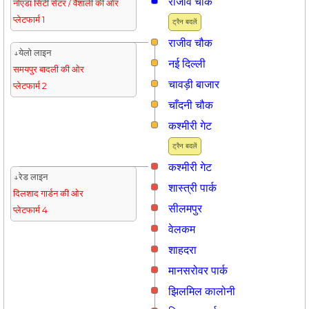
राजीव चौक
नोएडा सिटी सेंटर / वैशाली की ओर
प्लेटफार्म 1
ट्रैन बदलें
राजीव चौक
↓येलो लाइन
नई दिल्ली
समयपुर बादली की ओर
चावड़ी बाजार
प्लेटफार्म 2
चाँदनी चौक
कश्मीरी गेट
ट्रैन बदलें
कश्मीरी गेट
↓रेड लाइन
शास्त्री पार्क
दिलशाद गार्डन की ओर
सीलमपुर
प्लेटफार्म 4
वेलकम
शाहदरा
मानसरोवर पार्क
झिलमिल कालोनी