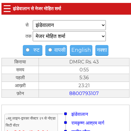
☰
झंडेवालान से मे‌‌जर मोहित शर्मा
से
तक
रुट
वापसी
English
नक्शा
किराया
DMRC Rs. 43
समय
0:55
पहली
5:36
आख़री
23:21
फ़ोन
8800793107
झंडेवालान
↓ब्लू लाइन-द्वारका सैक्टर २१ से नोएडा
रामकृष्ण आश्रम मार्ग
सिटी सेंटर