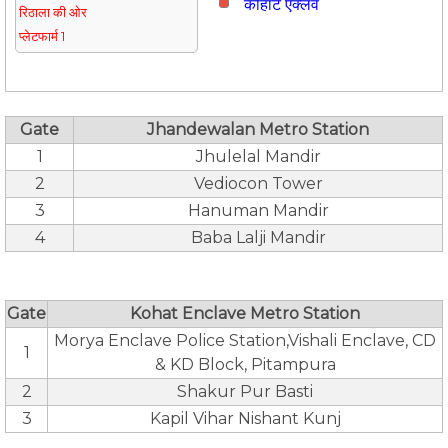
कोहाट एंक्लेव
रिठाला की ओर
प्लेटफार्म 1
Gate
Jhandewalan Metro Station
1
Jhulelal Mandir
2
Vediocon Tower
3
Hanuman Mandir
4
Baba Lalji Mandir
Gate
Kohat Enclave Metro Station
Morya Enclave Police Station,Vishali Enclave, CD
1
& KD Block, Pitampura
2
Shakur Pur Basti
3
Kapil Vihar Nishant Kunj