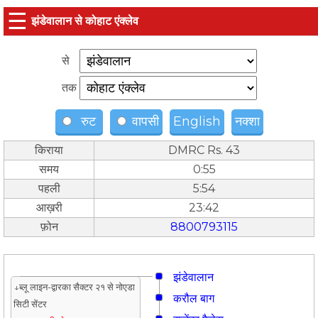
☰
झंडेवालान से कोहाट एंक्लेव
से
तक
रुट
वापसी
English
नक्शा
किराया
DMRC Rs. 43
समय
0:55
पहली
5:54
आख़री
23:42
फ़ोन
8800793115
झंडेवालान
↓ब्लू लाइन-द्वारका सैक्टर २१ से नोएडा
करौल बाग
सिटी सेंटर