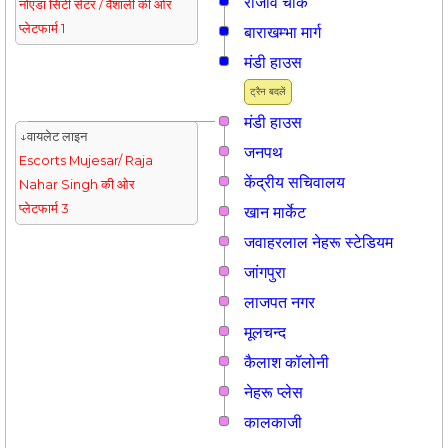
राजीव चौक
नोएडा सिटी सेंटर / वैशाली की ओर
प्लेटफार्म 1
बाराखम्भा मार्ग
मंडी हाउस
ट्रैन बदलें
मंडी हाउस
↓वायलेट लाइन
जनपथ
Escorts Mujesar/ Raja
केंद्रीय सचिवालय
Nahar Singh की ओर
प्लेटफार्म 3
खान मार्केट
जवाहरलाल नेहरू स्टेडियम
जांगपुरा
लाजपत नगर
मूलचन्द
कैलाश कॉलोनी
नेहरू प्लेस
कालकाजी