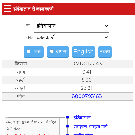
☰
झंडेवालान से कालकाजी
से
तक
रुट
वापसी
English
नक्शा
किराया
DMRC Rs. 43
समय
0:41
पहली
5:36
आख़री
23:21
फ़ोन
8800793168
झंडेवालान
↓ब्लू लाइन-द्वारका सैक्टर २१ से नोएडा
रामकृष्ण आश्रम मार्ग
सिटी सेंटर