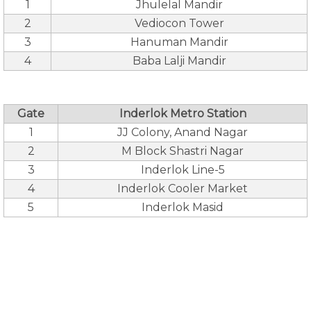
1
Jhulelal Mandir
2
Vediocon Tower
3
Hanuman Mandir
4
Baba Lalji Mandir
Gate
Inderlok Metro Station
1
JJ Colony, Anand Nagar
2
M Block Shastri Nagar
3
Inderlok Line-5
4
Inderlok Cooler Market
5
Inderlok Masid