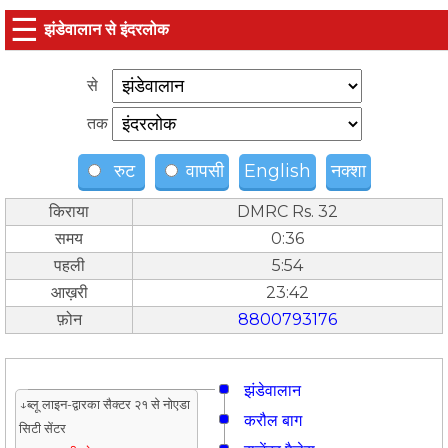
☰
झंडेवालान से इंदरलोक
से
तक
रुट
वापसी
English
नक्शा
किराया
DMRC Rs. 32
समय
0:36
पहली
5:54
आख़री
23:42
फ़ोन
8800793176
झंडेवालान
↓ब्लू लाइन-द्वारका सैक्टर २१ से नोएडा
करौल बाग
सिटी सेंटर