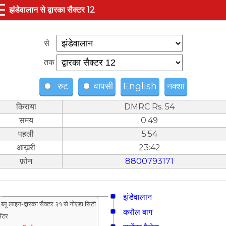
☰
झंडेवालान से द्वारका सैक्टर 12
से
तक
रुट
वापसी
English
नक्शा
किराया
DMRC Rs. 54
समय
0:49
पहली
5:54
आख़री
23:42
फ़ोन
8800793171
झंडेवालान
ब्लू लाइन-द्वारका सैक्टर २१ से नोएडा सिटी
करौल बाग
ेंटर