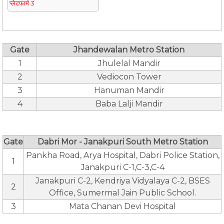
प्लेटफार्म 3
Gate
Jhandewalan Metro Station
1
Jhulelal Mandir
2
Vediocon Tower
3
Hanuman Mandir
4
Baba Lalji Mandir
Gate
Dabri Mor - Janakpuri South Metro Station
Pankha Road, Arya Hospital, Dabri Police Station,
1
Janakpuri C-1,C-3,C-4
Janakpuri C-2, Kendriya Vidyalaya C-2, BSES
2
Office, Sumermal Jain Public School.
3
Mata Chanan Devi Hospital