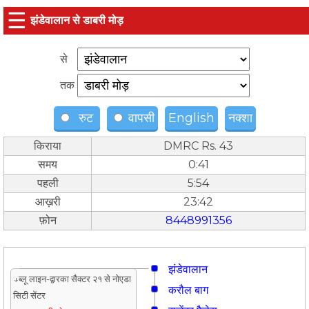
☰
झंडेवालान से डाबरी मोड़
से
तक
रुट
वापसी
English
नक्शा
किराया
DMRC Rs. 43
समय
0:41
पहली
5:54
आख़री
23:42
फ़ोन
8448991356
झंडेवालान
↓ब्लू लाइन-द्वारका सैक्टर २१ से नोएडा
करौल बाग
सिटी सेंटर