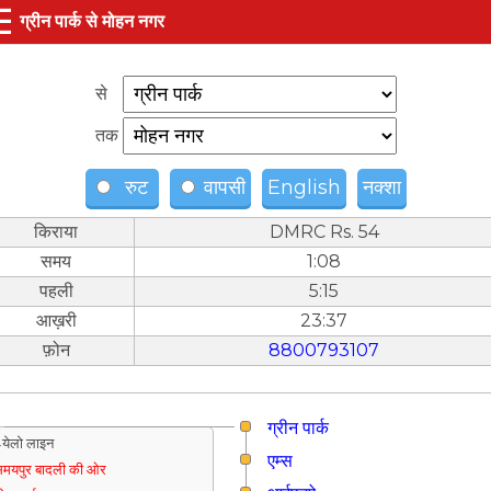
☰
ग्रीन पार्क से मोहन नगर
से
तक
रुट
वापसी
English
नक्शा
किराया
DMRC Rs. 54
समय
1:08
पहली
5:15
आख़री
23:37
फ़ोन
8800793107
ग्रीन पार्क
येलो लाइन
एम्स
मयपुर बादली की ओर