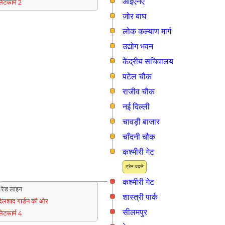
आईएनऐ
्लेटफार्म 2
जोर बाघ
लोक कल्याण मार्ग
उद्योग भवन
केंद्रीय सचिवालय
पटेल चौक
राजीव चौक
नई दिल्ली
चावड़ी बाजार
चाँदनी चौक
कश्मीरी गेट
ट्रैन बदलें
कश्मीरी गेट
रेड लाइन
शास्त्री पार्क
िलशाद गार्डन की ओर
सीलमपुर
्लेटफार्म 4