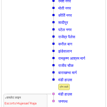
रमेश नगर
मोती नगर
कीर्ति नगर
शादीपुर
पटेल नगर
राजेंद्र पैलेस
करौल बाग
झंडेवालान
रामकृष्ण आश्रम मार्ग
राजीव चौक
बाराखम्भा मार्ग
मंडी हाउस
ट्रैन बदलें
मंडी हाउस
↓वायलेट लाइन
जनपथ
Escorts Mujesar/ Raja