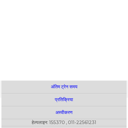
अंतिम ट्रेन समय
प्रतिक्रिया
अस्वीकरण
हेल्पलाइन: 155370 , 011-22561231