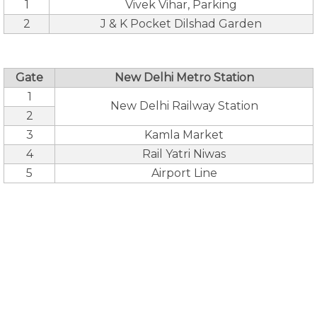
1
Vivek Vihar, Parking
2
J & K Pocket Dilshad Garden
Gate
New Delhi Metro Station
1
New Delhi Railway Station
2
3
Kamla Market
4
Rail Yatri Niwas
5
Airport Line