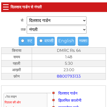
☰
दिलशाद गार्डन से नंगली
से
तक
रुट
वापसी
English
नक्शा
किराया
DMRC Rs. 64
समय
1:48
पहली
5:30
आख़री
23:00
फ़ोन
8800793133
दिलशाद गार्डन
↓रेड लाइन
झिलमिल कालोनी
रिठाला की ओर