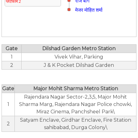
राज बाग
प्लेटफार्म 2
मे‌‌जर मोहित शर्मा
Gate
Dilshad Garden Metro Station
1
Vivek Vihar, Parking
2
J & K Pocket Dilshad Garden
Gate
Major Mohit Sharma Metro Station
Rajendara Nagar Sector-2,3,5, Major Mohit
1
Sharma Marg, Rajendara Nagar Police chowki,
Miraz Cinema, Panchsheel Park\
Satyam Enclave, Girdhar Enclave, Fire Station
2
sahibabad, Durga Colony\