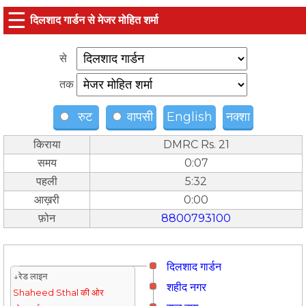
☰
दिलशाद गार्डन से मे‌‌जर मोहित शर्मा
से
तक
रुट
वापसी
English
नक्शा
किराया
DMRC Rs. 21
समय
0:07
पहली
5:32
आख़री
0:00
फ़ोन
8800793100
दिलशाद गार्डन
↓रेड लाइन
शहीद नगर
Shaheed Sthal की ओर