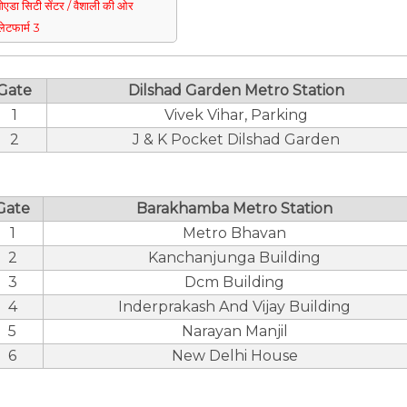
ोएडा सिटी सेंटर / वैशाली की ओर
्लेटफार्म 3
Gate
Dilshad Garden Metro Station
1
Vivek Vihar, Parking
2
J & K Pocket Dilshad Garden
Gate
Barakhamba Metro Station
1
Metro Bhavan
2
Kanchanjunga Building
3
Dcm Building
4
Inderprakash And Vijay Building
5
Narayan Manjil
6
New Delhi House