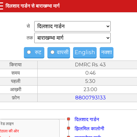
☰
दिलशाद गार्डन से बाराखम्भा मार्ग
से
तक
रुट
वापसी
English
नक्शा
किराया
DMRC Rs. 43
समय
0:46
पहली
5:30
आख़री
23:00
फ़ोन
8800793133
दिलशाद गार्डन
रेड लाइन
झिलमिल कालोनी
िठाला की ओर