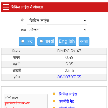
☰
सिविल लाइंस से ओखला
से
तक
रुट
वापसी
English
नक्शा
किराया
DMRC Rs. 43
समय
0:49
पहली
5:05
आख़री
23:15
फ़ोन
8800793135
सिविल लाइंस
↓येलो लाइन
कश्मीरी गेट
हुडा सिटी सेंटर की ओर