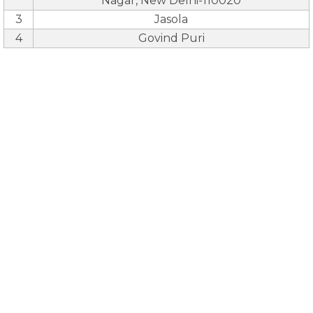
Nagar, New Delhi-110020
3
Jasola
4
Govind Puri