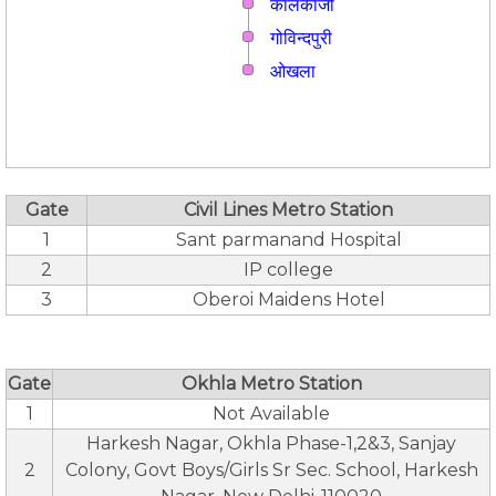
कालकाजी
गोविन्दपुरी
ओखला
Gate
Civil Lines Metro Station
1
Sant parmanand Hospital
2
IP college
3
Oberoi Maidens Hotel
Gate
Okhla Metro Station
1
Not Available
Harkesh Nagar, Okhla Phase-1,2&3, Sanjay
2
Colony, Govt Boys/Girls Sr Sec. School, Harkesh