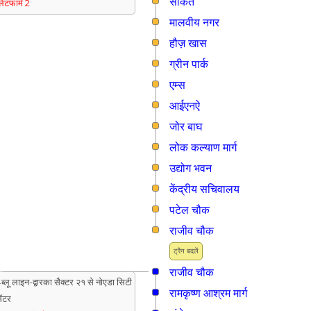
साकेत
्लेटफार्म 2
मालवीय नगर
हौज़ खास
ग्रीन पार्क
एम्स
आईएनऐ
जोर बाघ
लोक कल्याण मार्ग
उद्योग भवन
केंद्रीय सचिवालय
पटेल चौक
राजीव चौक
ट्रैन बदलें
राजीव चौक
ब्लू लाइन-द्वारका सैक्टर २१ से नोएडा सिटी
रामकृष्ण आश्रम मार्ग
ेंटर