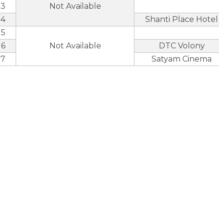
3
Not Available
4
Shanti Place Hotel
5
6
Not Available
DTC Volony
7
Satyam Cinema