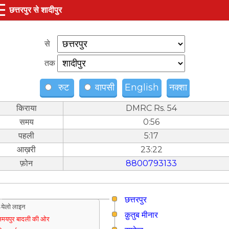
☰
छत्तरपुर से शादीपुर
से
तक
रुट
वापसी
English
नक्शा
किराया
DMRC Rs. 54
समय
0:56
पहली
5:17
आख़री
23:22
फ़ोन
8800793133
छत्तरपुर
येलो लाइन
क़ुतुब मीनार
मयपुर बादली की ओर