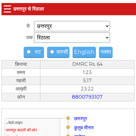
☰
छत्तरपुर से रिठाला
से
तक
रुट
वापसी
English
नक्शा
किराया
DMRC Rs. 64
समय
1:23
पहली
5:17
आख़री
23:22
फ़ोन
8800793107
छत्तरपुर
↓येलो लाइन
क़ुतुब मीनार
समयपुर बादली की ओर