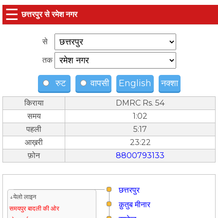
☰
छत्तरपुर से रमेश नगर
से
तक
रुट
वापसी
English
नक्शा
किराया
DMRC Rs. 54
समय
1:02
पहली
5:17
आख़री
23:22
फ़ोन
8800793133
छत्तरपुर
↓येलो लाइन
क़ुतुब मीनार
समयपुर बादली की ओर