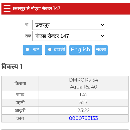
☰
छत्तरपुर से नोएडा सेक्टर 147
से
तक
रुट
वापसी
English
नक्शा
विकल्प 1
DMRC Rs. 54
किराया
Aqua Rs. 40
समय
1:42
पहली
5:17
आख़री
23:22
फ़ोन
8800793133