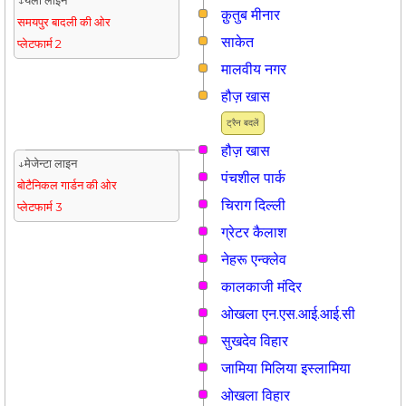
↓येलो लाइन
क़ुतुब मीनार
समयपुर बादली की ओर
साकेत
प्लेटफार्म 2
मालवीय नगर
हौज़ खास
ट्रैन बदलें
हौज़ खास
↓मेजेन्टा लाइन
पंचशील पार्क
बोटैनिकल गार्डन की ओर
चिराग दिल्ली
प्लेटफार्म 3
ग्रेटर कैलाश
नेहरू एन्क्लेव
कालकाजी मंदिर
ओखला एन.एस.आई.आई.सी
सुखदेव विहार
जामिया मिलिया इस्लामिया
ओखला विहार