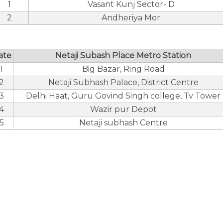
1
Vasant Kunj Sector- D
2
Andheriya Mor
ate
Netaji Subash Place Metro Station
1
Big Bazar, Ring Road
2
Netaji Subhash Palace, District Centre
3
Delhi Haat, Guru Govind Singh college, Tv Tower
4
Wazir pur Depot
5
Netaji subhash Centre