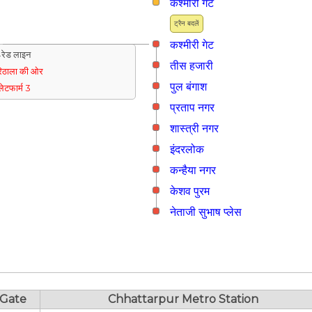
कश्मीरी गेट
ट्रैन बदलें
कश्मीरी गेट
रेड लाइन
तीस हजारी
िठाला की ओर
पुल बंगाश
्लेटफार्म 3
प्रताप नगर
शास्त्री नगर
इंदरलोक
कन्हैया नगर
केशव पुरम
नेताजी सुभाष प्लेस
Gate
Chhattarpur Metro Station