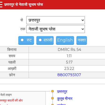
☰
छत्तरपुर से नेताजी सुभाष प्लेस
से
तक
रुट
वापसी
English
नक्शा
किराया
DMRC Rs. 54
समय
1:11
पहली
5:17
आख़री
23:22
फ़ोन
8800793107
छत्तरपुर
येलो लाइन
क़ुतुब मीनार
मयपुर बादली की ओर