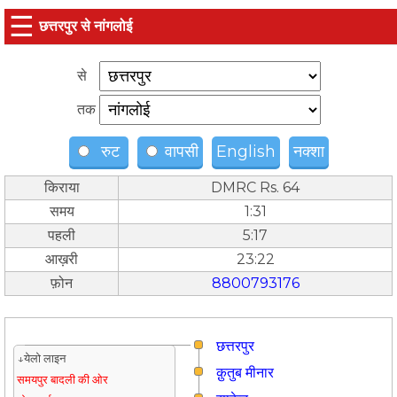
☰
छत्तरपुर से नांगलोई
से
तक
रुट
वापसी
English
नक्शा
किराया
DMRC Rs. 64
समय
1:31
पहली
5:17
आख़री
23:22
फ़ोन
8800793176
छत्तरपुर
↓येलो लाइन
क़ुतुब मीनार
समयपुर बादली की ओर