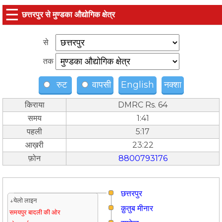
☰
छत्तरपुर से मुण्डका औद्योगिक क्षेत्र
से
तक
रुट
वापसी
English
नक्शा
किराया
DMRC Rs. 64
समय
1:41
पहली
5:17
आख़री
23:22
फ़ोन
8800793176
छत्तरपुर
↓येलो लाइन
क़ुतुब मीनार
समयपुर बादली की ओर