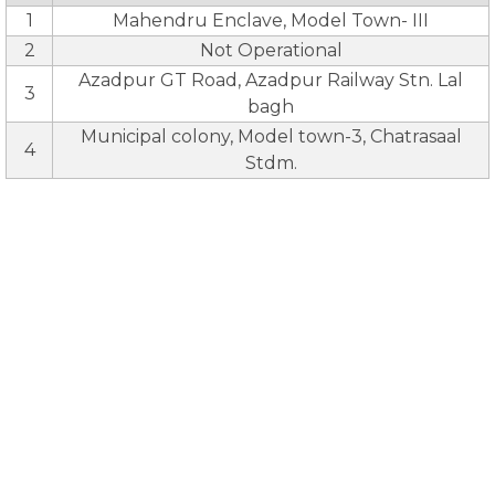
1
Mahendru Enclave, Model Town- III
2
Not Operational
Azadpur GT Road, Azadpur Railway Stn. Lal
3
bagh
Municipal colony, Model town-3, Chatrasaal
4
Stdm.