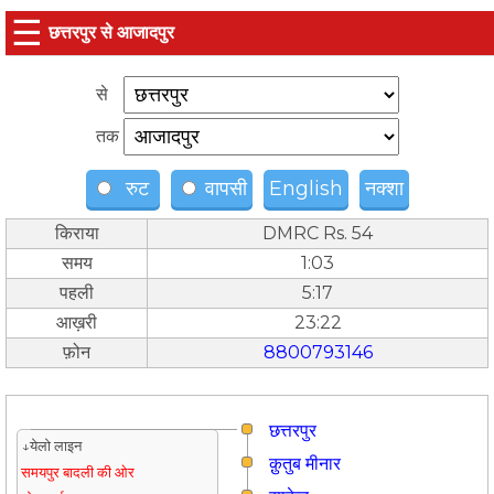
☰
छत्तरपुर से आजादपुर
से
तक
रुट
वापसी
English
नक्शा
किराया
DMRC Rs. 54
समय
1:03
पहली
5:17
आख़री
23:22
फ़ोन
8800793146
छत्तरपुर
↓येलो लाइन
क़ुतुब मीनार
समयपुर बादली की ओर