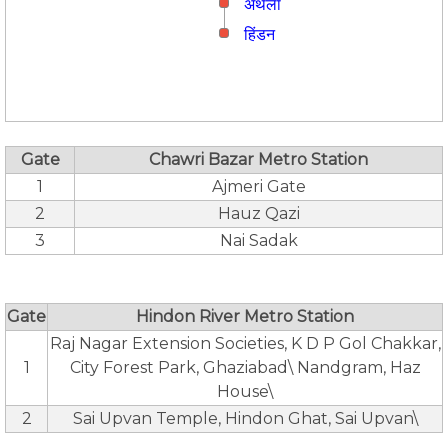
अर्थला
हिंडन
Gate
Chawri Bazar Metro Station
1
Ajmeri Gate
2
Hauz Qazi
3
Nai Sadak
Gate
Hindon River Metro Station
Raj Nagar Extension Societies, K D P Gol Chakkar,
1
City Forest Park, Ghaziabad\ Nandgram, Haz
House\
2
Sai Upvan Temple, Hindon Ghat, Sai Upvan\