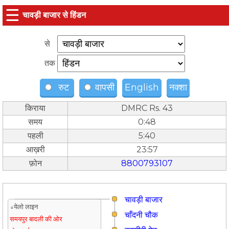
☰
चावड़ी बाजार से हिंडन
से
तक
रुट
वापसी
English
नक्शा
किराया
DMRC Rs. 43
समय
0:48
पहली
5:40
आख़री
23:57
फ़ोन
8800793107
चावड़ी बाजार
↓येलो लाइन
चाँदनी चौक
समयपुर बादली की ओर