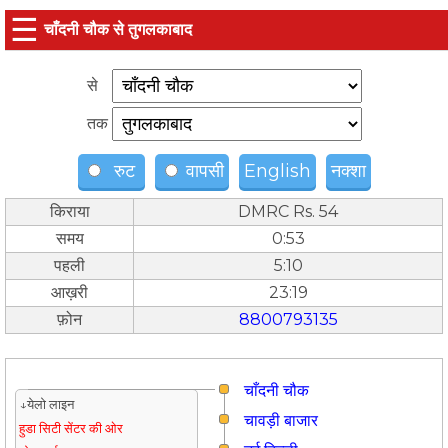
☰
चाँदनी चौक से तुगलकाबाद
से
तक
रुट
वापसी
English
नक्शा
किराया
DMRC Rs. 54
समय
0:53
पहली
5:10
आख़री
23:19
फ़ोन
8800793135
चाँदनी चौक
↓येलो लाइन
चावड़ी बाजार
हुडा सिटी सेंटर की ओर