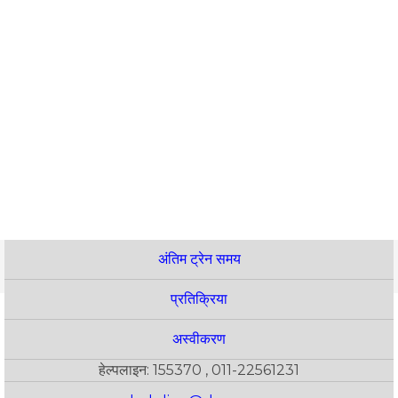
अंतिम ट्रेन समय
प्रतिक्रिया
अस्वीकरण
हेल्पलाइन: 155370 , 011-22561231