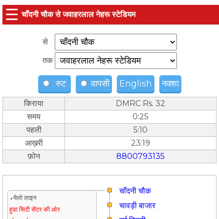
☰
चाँदनी चौक से जवाहरलाल नेहरू स्टेडियम
से
तक
रुट
वापसी
English
नक्शा
किराया
DMRC Rs. 32
समय
0:25
पहली
5:10
आख़री
23:19
फ़ोन
8800793135
चाँदनी चौक
↓येलो लाइन
चावड़ी बाजार
हुडा सिटी सेंटर की ओर