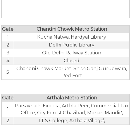
Gate
Chandni Chowk Metro Station
1
Kucha Natwa, Hardyal Library
2
Delhi Public Library
3
Old Delhi Railway Station
4
Closed
Chandni Chawk Market, Shish Ganj Gurudwara,
5
Red Fort
Gate
Arthala Metro Station
Parsavnath Exotica, Arthla Peer, Commercial Tax
1
Office, City Forest Ghazibad, Mohan Mandir\
2
I.T.S College, Arthala Village\