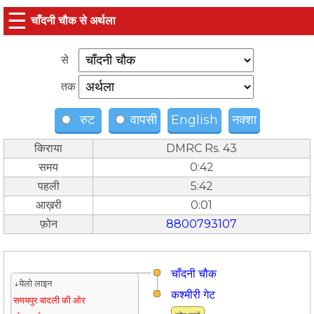
☰
चाँदनी चौक से अर्थला
से
तक
रुट
वापसी
English
नक्शा
किराया
DMRC Rs. 43
समय
0:42
पहली
5:42
आख़री
0:01
फ़ोन
8800793107
चाँदनी चौक
↓येलो लाइन
कश्मीरी गेट
समयपुर बादली की ओर